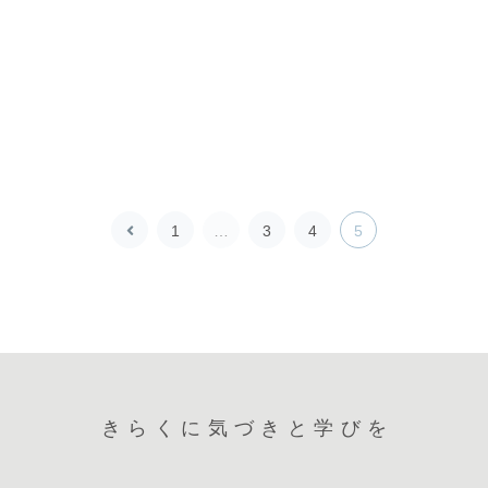
前
1
…
3
4
5
へ
きらくに気づきと学びを