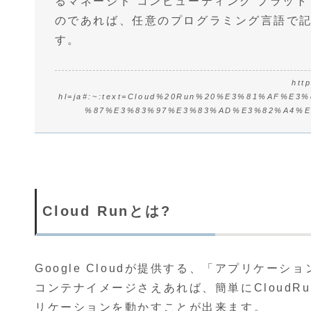
るマネージド コンピューティング プラッ
のであれば、任意のプログラミング言語で記述さ
す。
htt
hl=ja#:~:text=Cloud%20Run%20%E3%81%AF%E
%87%E3%83%97%E3%83%AD%E3%82%A4%E
Cloud Runとは?
Google Cloudが提供する、「アプリケ
コンテナイメージさえあれば、簡単にCloud
リケーションを動かすことが出来ます。