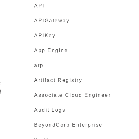
API
APIGateway
APIKey
App Engine
arp
Artifact Registry
な
発
Associate Cloud Engineer
Audit Logs
BeyondCorp Enterprise