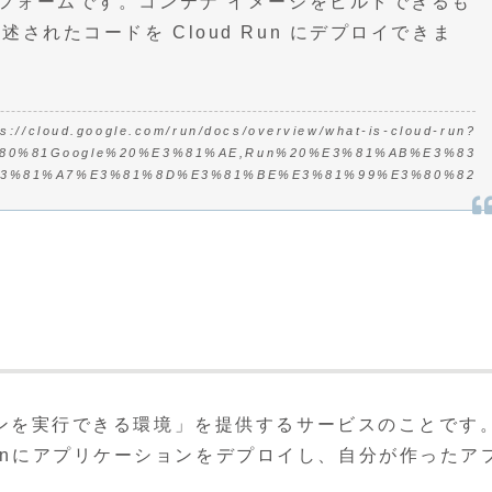
トフォームです。コンテナ イメージをビルドできるも
れたコードを Cloud Run にデプロイできま
ps://cloud.google.com/run/docs/overview/what-is-cloud-run?
3%80%81Google%20%E3%81%AE,Run%20%E3%81%AB%E3%83
3%81%A7%E3%81%8D%E3%81%BE%E3%81%99%E3%80%82
ーションを実行できる環境」を提供するサービスのことです
Runにアプリケーションをデプロイし、自分が作ったア