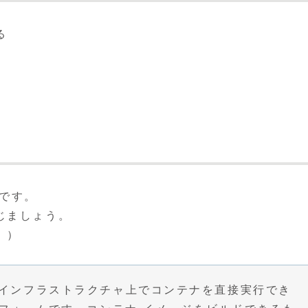
る
文です。
じましょう。
。）
ラブルなインフラストラクチャ上でコンテナを直接実行でき