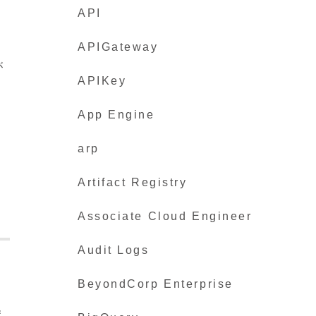
API
APIGateway
が
APIKey
App Engine
arp
Artifact Registry
Associate Cloud Engineer
Audit Logs
BeyondCorp Enterprise
ま