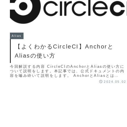
Alias
【よくわかるCircleCI】Anchorと
Aliasの使い方
今回解説する内容 CircleCIのAnchorとAliasの使い方に
ついて説明をします。本記事では、公式ドキュメントの内
容を嚙み砕いて説明をします。 AnchorとAliasとは
Anchor（アン...
2024.05.02